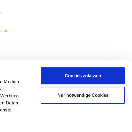
r
ie.de
Cookies zulassen
le Medien
IMPRESSUM
ir
Nur notwendige Cookies
DATENSCHUTZ
, Werbung
ren Daten
COOKIE-EINSTELLUNGEN
ienste