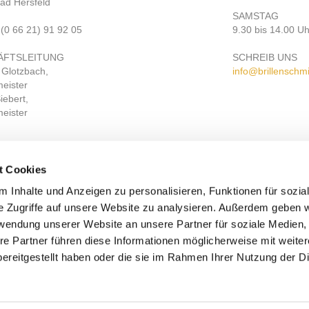
ad Hersfeld
SAMSTAG
 (0 66 21) 91 92 05
9.30 bis 14.00 Uh
ÄFTSLEITUNG
SCHREIB UNS
 Glotzbach,
info@brillenschm
eister
iebert,
eister
t Cookies
 Inhalte und Anzeigen zu personalisieren, Funktionen für sozia
ES WAR EINMAL...
e Zugriffe auf unsere Website zu analysieren. Außerdem geben w
EVENTS
rwendung unserer Website an unsere Partner für soziale Medien
re Partner führen diese Informationen möglicherweise mit weite
ereitgestellt haben oder die sie im Rahmen Ihrer Nutzung der D
Copyright © 2022 Brillenschmiede