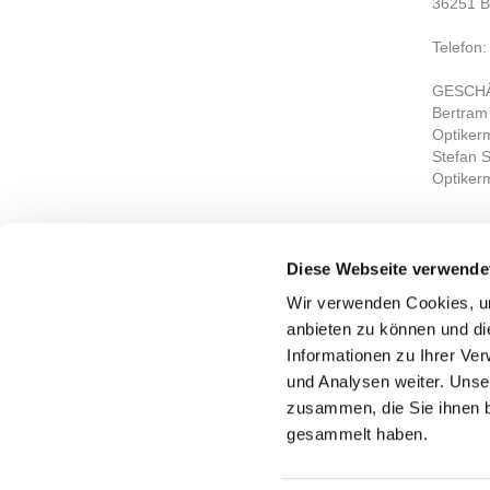
36251 B
Telefon:
GESCH
Bertram
Optikerm
Stefan S
Optikerm
Diese Webseite verwende
Wir verwenden Cookies, um
KONTAKT
anbieten zu können und di
Informationen zu Ihrer Ve
und Analysen weiter. Unse
zusammen, die Sie ihnen b
gesammelt haben.